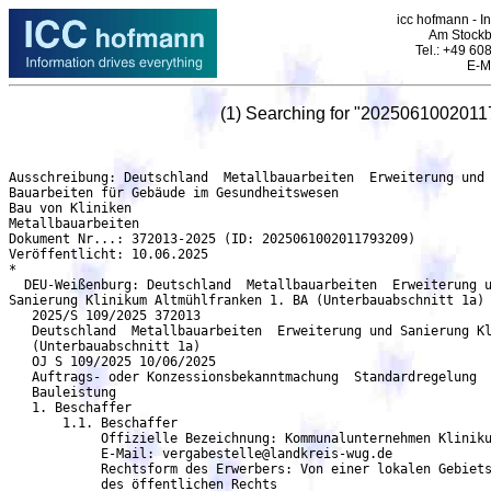
icc hofmann - I
Am Stockb
Tel.: +49 6
E-M
(1) Searching for "2025061002011
Ausschreibung: Deutschland  Metallbauarbeiten  Erweiterung und Sanierung Klinikum Altmühlfranken 1. BA (Unterbauabschnitt 1a) - DEU-Weißenburg
Bauarbeiten für Gebäude im Gesundheitswesen
Bau von Kliniken
Metallbauarbeiten
Dokument Nr...: 372013-2025 (ID: 2025061002011793209)
Veröffentlicht: 10.06.2025
*
  DEU-Weißenburg: Deutschland  Metallbauarbeiten  Erweiterung und
Sanierung Klinikum Altmühlfranken 1. BA (Unterbauabschnitt 1a)
   2025/S 109/2025 372013
   Deutschland  Metallbauarbeiten  Erweiterung und Sanierung Klinikum Altmühlfranken 1. BA
   (Unterbauabschnitt 1a)
   OJ S 109/2025 10/06/2025
   Auftrags- oder Konzessionsbekanntmachung  Standardregelung
   Bauleistung
   1. Beschaffer
       1.1. Beschaffer
            Offizielle Bezeichnung: Kommunalunternehmen Klinikum Altmühlfranken
	    E-Mail: vergabestelle@landkreis-wug.de
            Rechtsform des Erwerbers: Von einer lokalen Gebietskörperschaft kontrollierte Einrichtung
            des öffentlichen Rechts
            Tätigkeit des öffentlichen Auftraggebers: Gesundheit
   2. Verfahren
       2.1. Verfahren
            Titel: Erweiterung und Sanierung Klinikum Altmühlfranken 1. BA (Unterbauabschnitt 1a)
            Beschreibung: Bereits im Jahr 2008 wurde das Klinikum Altmühlfranken in Weißenburg um ein
            Fachärztezentrum erweitert. Jetzt soll das Klinikum - baualtersbedingt und mit Defiziten im
            Flächenangebot und der Funktionalität - in zwei Bauabschnitten generalsaniert und erweitert
	    werden. Bestandteil dieses Antrags Bau und Ausstattungsplanung ist der 1. Bauabschnitt BA1
            und hier die zwei Teilbauabschnitte BA1A und BA1E. BA1  1. Bauabschnitt Im ersten
	    Bauabschnitt wird der bestehende Funktionstrakt durch einen Neubau ersetzt (BA1A) und im
            Anschluss für Nachnutzungen saniert bzw. umgebaut (BA1B). Ergänzend hierzu wird die
	    bestehende Eingangshalle erweitert und erneuert (BA1E). BA1A - Neubau: Der Neubau im
            Süd-Osten des Grundstücks ist als ein kompakter Baukörper mit idealtypischer
	    Grundrissorganisation und direkter Anbindung an den Haupteingang vorgesehen. Im Neubau
            werden sämtliche hochinstallierte Kernfunktionen des Klinikums konzentriert untergebracht: -
            UG: AEMP, Labor, Umkleiden, Archiv, Wäschetauschstelle, Technik - EG: ZEA/ZNA mit neuer
	    Liegendkrankenzufahrt und ambulantem Eingang, Radiologie, Endoskopie,
	    Funktionsdiagnostik, Entbindung - 1.OG: OP-Abteilung mit Same-Day- Surgery,
	    Intensivmedizin, Bereitschaftsdienst - 2.OG: Technik Die Grundriss sieht eine mittig gelegene
            öffentliche Erschließungsachse in Ost-West-Ausrichtung vor, an der die einzelnen
            Funktionsbereiche und die vertikale Erschließung mit Aufzugskern angelagert sind. Im 1.
	    Obergeschoss wird zudem ein Innenhof ausgebildet, der die Belichtung der entsprechenden
            Abteilungen sicherstellt. In diesem maßgeschneiderten Neubau werden optimale Prozesse
            des Krankenhausbetriebs erreicht und die primären Funktionsdefizite des Bestandes beseitigt.
	    Durch die autarke Errichtung des neuen Funktionstraktes BA1A kann der laufende Betrieb im
            Bestand unbeeinträchtigt fortgeführt werden. BA1E - Neubau/Sanierung Eingangshalle: Durch
	    den Neubau und seinen Anschluss an den Bestand wird gleichzeitig eine neue
            Eingangssituation und damit ein neuer zukunftweisender städtebaulicher Auftritt des Klinikums
	    geschaffen. Hierzu wird die bestehende Eingangshalle auf Eingangsebene erweitert/begradigt
	    und damit ein klarer eindeutiger Zugang ausgebildet. Die Eingangshalle an zentraler Stelle
	    des Klinikums wird kernsaniert und hier allgemeine Funktionen untergebracht: - EG:
	    Serviceeinrichtungen mit Empfang/Poststelle, Seelsorge- und Sozialdienstbereich - OGs:
            Erschließung mit Aufenthaltsbereichen Während dieser Sanierung kann ein provisorischer
              Haupteingang von Norden her am Übergang zum Neubau gelegt werden. BA1B - Sanierung
	      Bestand, Ausblick (nicht Bestandteil dieser BAP): Nach Umzug der Kernfunktionen des
              Klinikums in den errichteten Neubau BA1A wird der ursprüngliche Funktionstrakt
	      entsprechend umgebaut und folgende Funktionen hier verortet: - UG: Ver-/Entsorgung,
	      Lagerhaltung, Haus- und Transportdienst, Wartung/Reparatur, Abfallentsorgung, Arzneimittel,
	     