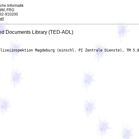
che Informatik
t/M, FRG
082-910200
et
ved Documents Library (TED-ADL)
beitskraft, Ausbeutung unter
	    Ausnutzung einer Freiheitsberaubung)
   5. Los
       5.1. Los: LOT-0001
	    Titel: Los 432 Heizungstechnische Anlagen - GNUE Polizeiinspektion Magdeburg (einschl. PI
	    Zentrale Dienste), TM 5.8 Neubau Haus B (NML 223-25)
            Beschreibung: 1 Stk Heizungsverteiler (ca. 3m für 6 Stück Heizkreise) 1 Stk
	    Trinkwarmwasserbereitungsanlage Frischwasserstation 157 kW und 2x Pufferspeicher 750
	    Liter 6 Stk drehzahlgeregelte Heizungspumpen auf dem Verteiler ca. 2.250 m Stahlrohrleitung
            DN15  65 einschl. ohne Dämmung (Verbindung durch Schweißen) 41 Stk. Plattenheizkörper
	    18 Stk. Deckenstrahplatte 6x1,51m im Bereich der Sporthalle 17 Stk. Deckenlufterhitzer BG4
             6 im Garagenbereich 1 Stk. Deckenheizung in Gipskartondecke als Heiz-/Kühlelement im
	    Dojoraum
	    Interne Kennung: NML 223-25
     5.1.1. Zweck
	    Art des Auftrags: Bauleistung
            Haupteinstufung (cpv): 45331000 Installation von Heizungs-, Lüftungs- und Klimaanlagen
     5.1.2. Erfüllungsort
            Postanschrift: GNUE: Polizeiinspektion Magdeburg (einschl. PI Zentrale Dienste) Sternstraße
	    12
	    Stadt: Magdeburg
	    Postleitzahl: 39104
	    Land, Gliederung (NUTS): Magdeburg, Kreisfreie Stadt (DEE03)
	    Land: Deutschland
     5.1.3. Geschätzte Dauer
	    Datum des Beginns: 06/10/2025
	    Enddatum der Laufzeit: 30/09/2026
     5.1.6. Allgemeine Informationen
	    Vorbehaltene Teilnahme: Teilnahme ist nicht vorbehalten.
	    Auftragsvergabeprojekt nicht aus EU-Mitteln finanziert
            Die Beschaffung fällt unter das Übereinkommen über das öffentliche Beschaffungswesen: ja
            Diese Auftragsvergabe ist auch für kleine und mittlere Unternehmen (KMU) geeignet: ja
            Zusätzliche Informationen: #Besonders auch geeignet für:selbst#
     5.1.7. Strategische Auftragsvergabe
	    Ziel der strategischen Auftragsvergabe: Keine strategische Beschaffung
     5.1.9. Eignungskriterien
	    Quellen der Auswahlkriterien: Bekanntmachung
	    Kriterium: Relevante Bildungs- und Berufsqualifikationen
            Beschreibung: Bezeichnung: Befähigung zur Berufsausübung einschließlich Auflagen
	    hinsichtlich der Eintragung in einem Berufs- oder Handelsregister, Wirtschaftliche und
            finanzielle Leistungsfähigkeit, Technische und berufliche Leistungsfähigkeit Teil 1
            Beschreibung: Hinweis: Dieser Teil der Bekanntmachung enthält nicht nur Informationen
            hinsichtlich der Eignung zur Berufsausübung, sondern auch Informationen hinsichtlich der
            technischen und beruflichen Leistungsfähigkeit sowie der wirtschaftlichen und finanziellen
            Leistungsfähigkeit sowie schließlich auch zu