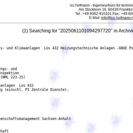
icc hofmann - Ingenieurbüro für technis
Am Stockborn 16, 60439 Frankfur
Tel.: +49 6082-910101 Fax.: +49 6
E-Mail:
info@icc-hofmann.n
(1) Searching for "2025061101094297720" in Archi
         werden können. Fristende: 15.07.2025
	    Rechtsgrundlage:
	    Richtlinie 2014/24/EU
	    vgv -
     2.1.6. Ausschlussgründe
            Quellen der Ausschlussgründe: Bekanntmachung
            Beteiligung an einer kriminellen Vereinigung: gemäß § 6e Abs. 1 Nr. 1 EU VOB/A i. V. m. §
	    129 des Strafgesetzbuchs (StGB)
            Terroristische Straftaten oder Straftaten im Zusammenhang mit terroristischen Aktivitäten:
            gemäß § 6e Abs. 1 Nr. 1 EU VOB/A i. V. m. § 129a des Strafgesetzbuchs (StGB) oder § 129b
	    StGB (kriminelle und terroristische Vereinigungen im Ausland)
            Geldwäsche oder Terrorismusfinanzierung: gemäß § 6e Abs. 1 Nr. 2 EU VOB/A i. V. m. § 89c
	    StGB (Terrorismusfinanzierung) oder wegen der Teilnahme an einer solchen Tat oder wegen
	    der Bereitstellung oder Sammlung finanzieller Mittel in Kenntnis dessen, dass diese
	    finanziellen Mittel ganz oder teilweise dazu verwendet werden oder verwendet werden sollen,
            eine Tat nach § 89a Absatz 2 Nummer 2 StGB zu begehen, gemäß § 6e Abs. 1 Nr. 3 EU VOB
            /A i. V. m. § 261 StGB (Geldwäsche; Verschleierung unrechtmäßig erlangter Vermögenswerte)
            Betrug: gemäß § 6e Abs. 1 Nr. 4 EU VOB/A i. V. m. § 263 StGB (Betrug), soweit sich die
            Straftat gegen den Haushalt der Europäischen Union oder gegen Haushalte richtet, die von
            der Europäischen Union oder in ihrem Auftrag verwaltet werden, gemäß § 6e Abs. 1 Nr. 5 EU
            VOB/A i. V. m. § 264 StGB (Subventionsbetrug), soweit sich die Straftat gegen den Haushalt
            der Europäischen Union oder gegen Haushalte richtet, die von der Europäischen Union oder
	    in ihrem Auftrag verwaltet werden
            Korruption: gemäß § 6e Abs. 1 Nr. 6 EU VOB/A i. V. m. § 299 StGB (Bestechlichkeit und
            Bestechung im geschäftlichen Verkehr), §§ 299a und 299b StGB (Bestechlichkeit und
            Bestechung im Gesundheitswesen) gemäß § 6e Abs. 1 Nr. 7 EU VOB/A i. V. m. § 108e StGB
            (Bestechlichkeit und Bestechung von Mandatsträgern), den §§ 333 und 334 StGB
            (Vorteilsgewährung und Bestechung), jeweils auch in Verbindung mit § 335a StGB
            (Ausländische und internationale Bedienstete), gemäß § 6e Abs. 1 Nr. 9 EU VOB/A i. V. m.
            Artikel 2 § 2 des Gesetzes zur Bekämpfung internationaler Bestechung (Bestechung
            ausländischer Abgeordneter im Zusammenhang mit internationalem Geschäftsverkehr)
            Kinderarbeit und andere Formen des Menschenhandels: gemäß § 6e Abs. 1 Nr. 10 EU VOB/A
            i. V. m. den §§ 232, 232a Absatz 1 bis 5, den §§ 232b bis 233a StGB (Menschenhandel,
	    Zwangsprostitution, Zwangsarbeit, Ausbeutung der Ar