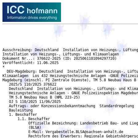
Ausschreibung: Deutschland  Installation von Heizungs-, Lüftungs- und Klimaanlagen  Los 432 Heizungstechnische Anlagen -GNUE Polizeiinspektion Magdeburg (einschl. PI Zentrale Dienste), TM 5.8 Neubau Haus B (NML 223-25) - DEU-Magdeburg
Installation von Heizungs-, Lüftungs- und Klimaanlagen
Dokument Nr...: 376622-2025 (ID: 2025061101094297720)
Veröffentlicht: 11.06.2025
*
  DEU-Magdeburg: Deutschland  Installation von Heizungs-, Lüftungs- und
Klimaanlagen  Los 432 Heizungstechnische Anlagen -GNUE Polizeiinspektion
Magdeburg (einschl. PI Zentrale Dienste), TM 5.8 Neubau Haus B (NML 223-25)
   2025/S 110/2025 376622
   Deutschland  Installation von Heizungs-, Lüftungs- und Klimaanlagen  Los 432
   Heizungstechnische Anlagen - GNUE Polizeiinspektion Magdeburg (einschl. PI Zentrale Dienste),
   TM 5.8 Neubau Haus B (NML 223-25)
   OJ S 110/2025 11/06/2025
   Auftrags- oder Konzessionsbekanntmachung  Standardregelung
   Bauleistung
   1. Beschaffer
       1.1. Beschaffer
	    Offizielle Bezeichnung: Landesbetrieb Bau- und Liegenschaftsmanagement Sachsen-Anhalt
	    (BLSA)
	    E-Mail: Vergabestelle.BLSA@sachsen-anhalt.de
            Rechtsform des Erwerbers: Regionale Gebietskörperschaft
            Tätigkeit des öffentlichen Auftraggebers: Wirtschaftliche Angelegenheiten
   2. Verfahren
       2.1. Verfahren
	    Titel: Los 432 Heizungstechnische Anlagen - GNUE Polizeiinspektion Magdeburg (einschl. PI
	    Zentrale Dienste), TM 5.8 Neubau Haus B (NML 223-25)
	    Beschreibung: Los 432 Heizungstechnische Anlagen
	    Kennung des Verfahrens: 2cb0dc05-6b62-4344-8b52-940155f247ab
	    Interne Kennung: NML 223-25
	    Verfahrensart: Offenes Verfahren
	    Das Verfahren wird beschleunigt: nein
     2.1.1. Zweck
	    Art des Auftrags: Bauleistung
            Haupteinstufung (cpv): 45331000 Installation von Heizungs-, Lüftungs- und Klimaanlagen
     2.1.2. Erfüllungsort
	    Postanschrift: GNUE des Landes Sachsen-Anhalt: Polizeiinspektion Magdeburg (einschl. PI
            Zentrale Dienste) Sternstraße 12
	    Stadt: Magdeburg
	    Postleitzahl: 39104
	    Land, Gliederung (NUTS): Magdeburg, Kreisfreie Stadt (DEE03)
	    Land: Deutschland
     2.1.4. Allgemeine Informationen
            Zusätzliche Informationen: Die Angebotsabgabe ist seit dem 19.10.2018 nur noch in
            elektronisch übermittelter Form zugelassen! Schriftliche Angebote werden ausgeschlossen.
            Eine Registrierung auf der Vergabeplattform des Bundes für die Angebotsabgabe ist
            erforderlich. Die Vergabestelle weist darauf hin, dass zur Gewährleistung eines zügigen
	    Verfahrens nur rechtzeitig bei der Vergabestelle eingegangene Bieteranfragen beantwortet
   