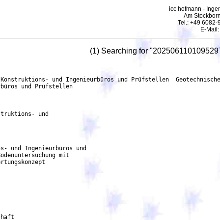
icc hofmann - Ingen
Am Stockborn
Tel.: +49 6082
E-Mail
(1) Searching for "202506110109529
 Als Vorabmaßnahme erfolgt die
            großflächige Herstellung einer ebenen Baustelleneinrichtungsfläche. Teil des 1. Bauabschnitts
            ist zudem der Neubau eines Stabs- und Verwaltungsgebäudes im Nord-Westen der
	    Liegenschaft. Im Zuge der Erdarbeiten ist von einem Gesamt-Aushubvolumen von rd. 235.000
            m3 (feste Masse) auszugehen. Grundlage für die Bearbeitung ist das vorhandene
	    Baugrundgutachten aus der Lph. 3  Geotechnischer Bericht  mit allg. Baugrundbeschreibung,
	    geotechnischem Baugrundmodell, Angaben zu Georisiken, Hydrologie und
            Gründungskonzepten etc. sowie Setzungsberechnungen. Es werden ergänzende
            engmaschigere Baugrunderkundungen erforderlich parallel zur Ausführungsplanung, wobei im
	    Bereich des 2. Bauabschnitts erst nach Abbruch des Bestandes Teile der geologischen
            Erkundungen im Baufeld durchgeführt werden können. Es werden weitere
            Setzungsberechnungen erforderlich sowie die geotechnische Begleitung während der
            Bauausführung (Lph. 8). Das geforderte Abfallverwertungskonzept muss Felduntersuchungen,
	    umwelttechnische Laborversuche und Fachtechnische Beratungen beinhalten. Dabei ist zu
	    beachten, dass die Erbringung der Leistungen zeitversetzt und verteilt auf mehrere
	    Teilprojekte erfolgen muss.
	    Kennung des Verfahrens: 43f1fad5-fe28-4b4a-a9d2-d63f18132855
	    Interne Kennung: 25-21310
	    Verfahrensart: Offenes Verfahren
	    Das Verfahren wird beschleunigt: nein
     2.1.1. Zweck
	    Art des Auftrags: Dienstleistungen
	    Haupteinstufung (cpv): 71000000 Dienstleistungen von Architektur-, Konstruktions- und
            Ingenieurbüros und Prüfstellen
     2.1.2. Erfüllungsort
	    Postanschrift: Oberer Eselsberg 40
	    Stadt: Ulm
	    Postleitzahl: 89081
	    Land, Gliederung (NUTS): Ulm, Stadtkreis (DE144)
	    Land: Deutschland
     2.1.4. Allgemeine Informationen
            Zusätzliche Informationen: Die Angebote sind mit dem vom Auftraggeber vorgegebenen
	    Angebotsschreiben (abrufbar unter der oben genannten Internetadresse) und den geforderten
            Erklärungen und Nachweisen zwingend innerhalb der Angebotsfrist in Textform über die
	    Vergabeplattform einzureichen. Angebote in Papierform, per Telefon, Telefax oder E-Mail sind
            nicht zugelassen. Dieses Verfahren wird unter der Vergabenummer 25-21310 durchgeführt
 