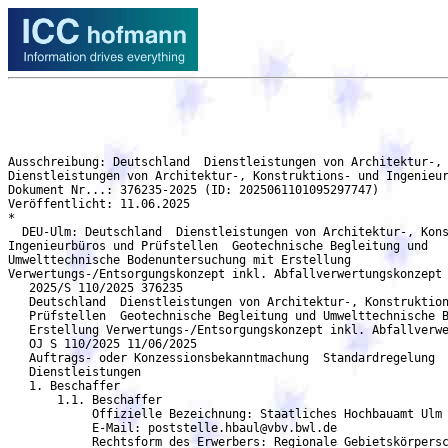
Ausschreibung: Deutschland  Dienstleistungen von Architektur-, Konstruktions- und Ingenieurbüros und Prüfstellen  Geotechnische Begleitung und Umwelttechnische Bodenuntersuchung mit Erstellung Verwertungs-/Entsorgungskonzept inkl. Abfallverwertungskonzept - DEU-Ulm
Dienstleistungen von Architektur-, Konstruktions- und Ingenieurbüros und Prüfstellen
Dokument Nr...: 376235-2025 (ID: 2025061101095297747)
Veröffentlicht: 11.06.2025
*
  DEU-Ulm: Deutschland  Dienstleistungen von Architektur-, Konstruktions- und
Ingenieurbüros und Prüfstellen  Geotechnische Begleitung und
Umwelttechnische Bodenuntersuchung mit Erstellung
Verwertungs-/Entsorgungskonzept inkl. Abfallverwertungskonzept
   2025/S 110/2025 376235
   Deutschland  Dienstleistungen von Architektur-, Konstruktions- und Ingenieurbüros und
   Prüfstellen  Geotechnische Begleitung und Umwelttechnische Bodenuntersuchung mit
   Erstellung Verwertungs-/Entsorgungskonzept inkl. Abfallverwertungskonzept
   OJ S 110/2025 11/06/2025
   Auftrags- oder Konzessionsbekanntmachung  Standardregelung
   Dienstleistungen
   1. Beschaffer
       1.1. Beschaffer
	    Offizielle Bezeichnung: Staatliches Hochbauamt Ulm
	    E-Mail: poststelle.hbaul@vbv.bwl.de
            Rechtsform des Erwerbers: Regionale Gebietskörperschaft
            Tätigkeit des öffentlichen Auftraggebers: Wirtschaftliche Angelegenheiten
   2. Verfahren
       2.1. Verfahren
	    Titel: Geotechnische Begleitung und Umwelttechnische Bodenuntersuchung mit Erstellung
	    Verwertungs-/Entsorgungskonzept inkl. Abfallverwertungskonzept
	    Beschreibung: Ulm, Oberer Eselsberg 40, Bundeswehrkrankenhaus, Sanierung Teil: Flachbau
	    Nord/Ost, Geotechnische Begleitung und Umwelttechnische Bodenuntersuchung mit
	    Erstellung Verwertungs-/Entsorgungskonzept inkl. Abfallverwertungskonzept, Im Rahmen der
	    Gesamtsanierung des Bundeswehrkrankenhauses in Ulm erfolgt der Abbruch und Neubau
            sowie Erweiterung des Flachbaus Nord-Ost. Die Baumaßnahme erfolgt in 2 Bauabschnitten.
            Im 1. Bauabschnitt entsteht der Erweiterungsbau Süd-Ost sowie weiter südlich ein
            Interimsgebäude. Nach Inbetriebnahme der Gebäudeteile erfolgt in einem 2. Bauabschnitt der
            Abbruch des bestehenden Flachbaus Nord-Ost sowie der Neubau. Die Gebäudeteile des
            Flachbaues bekommen im wesentlichen 4 Untergeschosse.