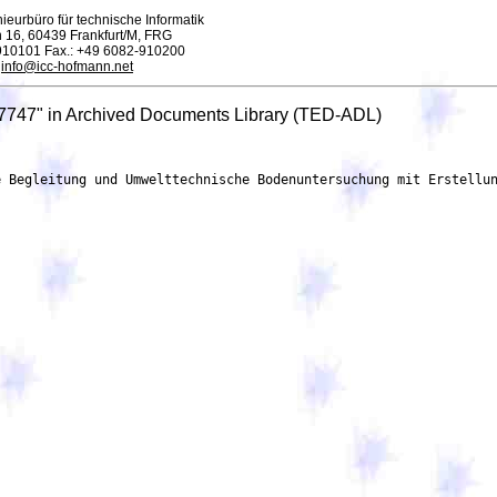
ieurbüro für technische Informatik
 16, 60439 Frankfurt/M, FRG
-910101 Fax.: +49 6082-910200
:
info@icc-hofmann.net
7747" in Archived Documents Library (TED-ADL)
           (bei Rückfragen bitte angeben). Die den Vergabeunterlagen beiliegende Eigenerklärung
            bezüglich eventueller Verbindungen mit Russland ( 25-21310_02-4 Eigenerklärung RUS-
            Sanktion.pdf ) ist zwingend auszufüllen und mit dem Teilnahmeantrag einzureichen. Liegt die
            Eigenerklärung nicht vor, kann dies zum Ausschluss vom Vergabeverfahren führen.
	    Rechtsgrundlage:
	    Richtlinie 2014/24/EU
	    vgv -
     2.1.6. Ausschlussgründe
            Der Zahlungsunfähigkeit vergleichbare Lage gemäß nationaler Rechtsvorschriften:
	    Korruption:
	    Beteiligung an einer kriminellen Vereinigung:
	    Vereinbarungen mit anderen Wirtschaftsteilnehmern zur Verzerrung des Wettbewerbs:
            Verstoß gegen umweltrechtliche Verpflichtungen:
            Geldwäsche oder Terrorismusfinanzierung:
            Betrugsbekämpfung:
	    Kinderarbeit und andere Formen des Menschenhandels:
            Zahlungsunfähigkeit:
            Verstoß gegen arbeitsrechtliche Verpflichtungen:
            Verwaltung der Vermögenswerte durch einen Insolvenzverwalter:
	    Falsche Angaben, verweigerte Informationen, die nicht in der Lage sind, die erforderlichen
            Unterlagen vorzulegen, und haben vertrauliche Informationen über dieses Verfahren erhalten.:
	    Interessenkonflikt aufgrund seiner Teilnahme an dem Vergabeverfahren:
	    Direkte oder indirekte Beteiligung an der Vorbereitung des Vergabeverfahrens:
            Schwere Verfehlung im Rahmen der beruflichen Tätigkeit:
	    Vorzeitige Beendigung, Schadensersatz oder andere vergleichbare Sanktionen:
            Verstoß gegen sozialrechtliche Verpflichtungen:
            Zahlung der Sozialversicherungsbeiträge:
            Einstellung der gewerblichen Tätigkeit:
	    Entrichtung von Steuern:
            Terroristische Straftaten oder Straftaten im Zusammenhang mit terroristischen Aktivitäten:
   5. Los
       5.1. Los: LOT-0000
	    Titel: Geotechnische Begleitung und Umwelttechnische Bodenuntersuchung mit Erstellung
	    Verwertungs-/Entsorgungskonzept inkl. Abfallverwertungskonzept
	    Beschreibung: Das Angebot hat mit dem vom Auftraggeber vorgegebenen Angebotsschreiben
	    zu erfolgen. Das Angebotsschreiben ist abrufbar unter der oben genannten Internetadresse.
            Dieses Verfahren wird unter der Vergabenummer 25-21310 durchgeführt. (Bei Rückfragen
	    bitte angeben).
	    Interne Kenn