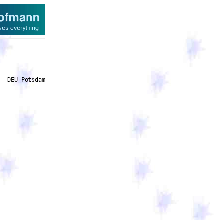
stellung: Erforderlich
              Aufträge werden elektronisch erteilt: nein
	      Zahlungen werden elektronisch geleistet: nein
    5.1.15. Techniken
	    Rahmenvereinbarung:
	    Keine Rahmenvereinbarung
            Informationen über das dynamische Beschaffungssystem:
	    Kein dynamisches Beschaffungssystem
	    Elektronische Auktion: nein
    5.1.16. Weitere Informationen, Schlichtung und Nachprüfung
            Überprüfungsstelle: Vergabekammer des Landes Brandenburg beim Ministerium für
	    Wirtschaft, Arbeit, Energie und Klimaschutz
            Organisation, die zusätzliche Informationen über das Vergabeverfahren bereitstellt:
	    Kommunaler Immobilien Service Potsdam (KIS) Eigenbetrieb der Landeshauptstadt Potsdam
            Organisation, die weitere Informationen für die Nachprüfungsverfahren bereitstellt:
            Vergabekammer des Landes Brandenburg beim Ministerium für Wirtschaft, Arbeit, Energie
	    u