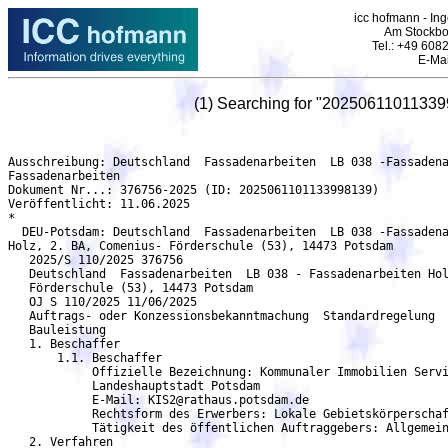
icc hofmann - Ing
Am Stockbo
Tel.: +49 608
E-Mai
(1) Searching for "20250611011339
Ausschreibung: Deutschland  Fassadenarbeiten  LB 038 -Fassadenarbeiten Holz, 2. BA, Comenius- Förderschule (53), 14473 Potsdam - DEU-Potsdam
Fassadenarbeiten
Dokument Nr...: 376756-2025 (ID: 2025061101133998139)
Veröffentlicht: 11.06.2025
*
  DEU-Potsdam: Deutschland  Fassadenarbeiten  LB 038 -Fassadenarbeiten
Holz, 2. BA, Comenius- Förderschule (53), 14473 Potsdam
   2025/S 110/2025 376756
   Deutschland  Fassadenarbeiten  LB 038 - Fassadenarbeiten Holz, 2. BA, Comenius-
   Förderschule (53), 14473 Potsdam
   OJ S 110/2025 11/06/2025
   Auftrags- oder Konzessionsbekanntmachung  Standardregelung
   Bauleistung
   1. Beschaffer
       1.1. Beschaffer
	    Offizielle Bezeichnung: Kommunaler Immobilien Service Potsdam (KIS) Eigenbetrieb der
	    Landeshauptstadt Potsdam
	    E-Mail: KIS2@rathaus.potsdam.de
            Rechtsform des Erwerbers: Lokale Gebietskörperschaft
            Tätigkeit des öffentlichen Auftraggebers: Allgemeine öffentliche Verwaltung
   2. Verfahren
       2.1. Verfahren
            Titel: LB 038 - Fassadenarbeiten Holz, 2. BA, Comenius-Förderschule (53), 14473 Potsdam
	    Beschreibung: Los-Nr. LB038 - VHF - Holz
	    Kennung des Verfahrens: 79b234a2-0d47-4558-ba61-f87b75f32825
	    Interne Kennung: OV-B-KIS-178-25
	    Verfahrensart: Offenes Verfahren
	    Das Verfahren wird beschleunigt: nein
     2.1.1. Zweck
	    Art des Auftrags: Bauleistung
	    Haupteinstufung (cpv): 45443000 Fassadenarbeiten
     2.1.2. Erfüllungsort
	    Postanschrift: Brauhausberg 10
	    Stadt: Potsdam
	    Postleitzahl: 14473
	    Land, Gliederung (NUTS): Potsdam, Kreisfreie Stadt (DE404)
	    Land: Deutschland
     2.1.4. Allgemeine Informationen
            Zusätzliche Informationen: Bekanntmachungs-ID: CXP9YCRHMZF
	    Rechtsgrundlage:
	    Richtlinie 2014/24/EU
	    vob-a-eu -
     2.1.6. Ausschlussgründe
            Quellen der Ausschlussgründe: Auftragsunterlagen
   5. Los
       5.1. Los: LOT-0001
            Titel: LB 038 - Fassadenarbeiten Holz, 2. BA, Comenius-Förderschule (53), 14473 Potsdam
              Beschreibung: Folgende Leistungen sind zu erbringen: Das LV-Hinterlüftete Fassade
	      beinhaltet die Leistungen zur Montage einer Fassadenkonstruktion aus Massivholzprofilen mit
              hinterlegter Mineralwolledämmung, befestigt auf einer metallischen Unterkonstruktion. Der
              Untergrund zur Befestigung der Tragkonstruktion besteht aus MW- und Stahlbetonwänden.
              Ca. 270 qm. Wandaufbau - hinterlüftete Fassade (VHF) 20 mm Fassadenverkleidung
              Unterkonstruktion Diffusionsoffene Fassadenbahn 200 mm Wärmedämmung Mineralwolle
	      WLG 035 240 mm Tragkonstruktion Stahlbeton/MW
	      Interne Kennung: OV-B-KIS-178-25
     5.1.1. Zweck
	    Art des Auftrags: Bauleistung
	    Haupteinstufung (cpv): 45443000 Fassadenarbeiten
     5.1.2. Erfüllungsort
	    Postanschrift: Brauhausberg 10
	    Stadt: Potsdam
	    Postleitzahl: 14473
	    Land, Gliederung (NUTS): Potsdam, Kreisfreie Stadt (DE404)
	    Land: Deutschland
     5.1.3. Geschätzte Dauer
	    Datum des Beginns: 08/09/2025
	    Enddatum der Laufzeit: 19/12/2025
     5.1.6. Allgemeine Informationen
	    Auftragsvergabeprojekt nicht aus EU-Mitteln finanziert
            Die Beschaffung fällt unter das Übereinkommen über das öffentliche Beschaffungswesen: nein
            Diese Auftragsvergabe ist auch für kleine und mittlere Unternehmen (KMU) geeignet: nein
     5.1.7. Strategische Auftragsvergabe
	    Ziel der strategischen Auftragsvergabe: Keine strategische Beschaffung
     5.1.9. Eignungskriterien
	    Quellen der Auswahlkriterien: Bekanntmachung
            Kriterium: Zertifikate von unabhängigen Stellen über Qualitätssicherungsstandards
            Beschreibung: Präqualifizierte Unternehmen führen den Nachweis der Eignung durch den
            Eintrag in die Liste des Vereins für die Präqualifikation von Bauunternehmen e.V.
            (Präqualifikationsverzeichnis). Bei Einsatz von Nachunternehmern ist auf gesondertes
            Verlangen nachzuweisen, dass diese präqualifiziert sind oder die Voraussetzung für die
            Präqualifikation erfüllen. Nicht präqualifizierte Unternehmen haben als vorläufigen Nachweis
            der Eignung mit dem Angebot das ausgefüllte Formblatt  Eigenerklärung zur Eignung
	    vorzulegen. Bei Einsatz von Nachunternehmern sind auf gesondertes Verlangen die
            Eigenerklärungen auch für diese abzugeben. Sind die Nachunternehmer präqualifiziert, reicht
  