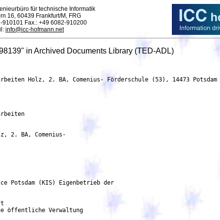
enieurbüro für technische Informatik
rn 16, 60439 Frankfurt/M, FRG
2-910101 Fax.: +49 6082-910200
l:
info@icc-hofmann.net
98139" in Archived Documents Library (TED-ADL)
          die Angabe der Nummer, unter der diese in der Liste des Vereins für die Präqualifikation von
            Bauunternehmen e.V. (Präqualifikationsverzeichnis) geführt werden.
	      Kriterium: Eintragung in das Handelsregister
	      Beschreibung: - Auszug aus dem Handelsregister - Eintragung in der Handwerksrolle bzw. bei
	      der IHK
	      Kriterium: Referenzen zu bestimmten Arbeiten
              Beschreibung: - Referenzbescheinigungen für 3 Referenzen zu Leistungen, die mit der zu
	      vergebenden Leistung vergleichbar sind (Nettoleistungssumme bezogen auf die geplante
	      Bauzeit)
	      Kriterium: Durchschnittlicher Jahresumsatz
	      Beschreibung: - Umsatz des Unternehmens in den letzten 3 abgeschlossenen
              Geschäftsjahren, soweit er Bauleistungen und andere Leistungen betrifft, die mit der zu
	      vergebenden Leistung vergleichbar sind unter Einschluss des Anteils bei gemeinsam mit
              anderen Unternehmen ausgeführten Leistungen.
	      Kriterium: Berufliche Risikohaftpflichtversicherung
              Beschreibung: - Nachweis einer gültigen Betriebshaftpflichtversicherung
	      Kriterium: Andere wirtschaftliche oder finanzielle Anforderungen
              Beschreibung: - Freistellungsbescheinigung nach § 48b EStG -
	      Unbedenklichkeitsbescheinigung des Finanzamtes bzw. Bescheinigung in Steuersachen -
	      Unbedenklichkeitsbescheinigung der tariflichen Sozialkasse -
	      Unbedenklichkeitsbescheinigung der Berufsgenossenschaft
              Kriterium: Durchschnittliche jährliche Belegschaft
              Beschreibung: - Erklärung zur Zahl der in den letzten 3 Jahren jahresdurchschnittlich
              beschäftigten Arbeitskräfte, gegliedert nach Lohngruppen, mit extra ausgewiesenem
	      Leitungspersonal
    5.1.10. Zuschlagskriterien
	    Kriterium:
	    Art: Preis
	    Bezeichnung: Wirtschaftlichstes Angebot
	    Beschreibung: Zuschlagskriterium Preis Gewichtung 100%.
	    Kategorie des Gewicht-Zuschlagskriteriums: Gewichtung (Prozentanteil, genau)
            Zuschlagskriterium  Zahl: 100,00
    5.1.11. Auftragsunterlagen
            Sprachen, in denen die Auftragsunterlagen offiziell verfügbar sind: Deutsch
            Frist für die Anforderung zusätzlicher Informationen: 10/07/2025 23:59:59 (UTC+2)
            Osteuropäische Zeit, Mitteleuropäische Sommerzeit
	    Internetadresse der Auftragsunterlagen: https://vergabemarktplatz.brandenburg.de
	    /VMPSatellite/notice/CXP9YCRHMZF/documents
	    Ad-hoc-Kommunikationskanal:
	    URL: https://vergabemarktplatz.brandenburg.de/VMPSatellite/notice/CXP9YCRHMZF
    5.1.12. Bedingungen für die Auftragsvergabe
            Bedingungen für die Einreichung:
	    Elektronische Einreichung: Erforderlich
            Adresse für die Einreichung: https://vergabemarktplatz.brandenburg.de/VMPSatellite/notice
	    /CXP9YCRHMZF
            Sprachen, in denen Angebote oder Teilnahmeanträge eingereicht werden können: Deutsch
            Elektronischer Katalog: Nicht zulässig
            Varianten: Nicht zulässig
            Die Bieter können mehrere Angebote einreichen: Nicht zulässig
              Frist für den Eingang der Angebote: 17/07/2025 10:00:00 (UTC+2) Osteuropäische Zeit,
              Mitteleuropäische Sommerzeit
              Frist, bis zu der das Angebot gültig sein muss: 60 Tage
              Informationen, die nach Ablauf der Einreichungsfrist ergänzt werden können:
              Nach Ermessen des Käufers können einige fehlenden Bieterunterlagen nach Fristablauf
	      nachgereicht werden.
              Zusätzliche Informationen: Fehlende Unterlagen, deren Vorlage mit dem Angebot gefordert
	      waren, werden nachgefordert (ausgeschlossen davon FB 213 und LV in Textform).
              Informationen über die öffentliche Angebotsöffnung:
              Eröffnungsdatum: 17/07/2025 10:01:00 (UTC+2) Osteuropäische Zeit, Mitteleuropäische
	      Sommerzeit
              Zusätzliche Informationen: Die Öffnung der Angebote erfolgt gemäß § 14 VOB/A EU.
	      Auftragsbedingungen:
              Die Auftragsausführung muss im Rahmen von Programmen für geschützte
              Beschäftigungsverhältnisse erfolgen: Nein
              Bedingungen für die Ausführung des Auftrags: - Vereinbarung zur Einhaltung der
              Mindestanforderungen nach dem Brandenburgischen Vergabegesetz - Erklärung zu den
              restriktiven Maßnahmen angesichts der Handlungen Russlands, die die Lage in der Ukraine
	      destabilisieren, gem. Verordnung (EU) 2022/576 des Rates
	      Elektronische Rechnungs